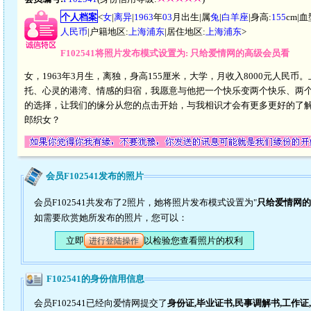
个人档案
<
女
|
离异
|
1963
年
03
月出生|属
兔
|
白羊座
|身高:
155
cm|血
人民币
|户籍地区:
上海浦东
|居住地区:
上海浦东
>
F102541将照片发布模式设置为: 只给爱情网的高级会员看
女，1963年3月生，离独，身高155厘米，大学，月收入8000元人
托、心灵的港湾、情感的归宿，我愿意与他把一个快乐变两个快乐、两
的选择，让我们的缘分从您的点击开始，与我相识才会有更多更好的了
郎织女？
会员F102541发布的照片
会员F102541共发布了2照片，她将照片发布模式设置为"
只给爱情网的
如需要欣赏她所发布的照片，您可以：
立即
以检验您查看照片的权利
进行登陆操作
F102541的身份信用信息
会员F102541已经向爱情网提交了
身份证,毕业证书,民事调解书,工作证