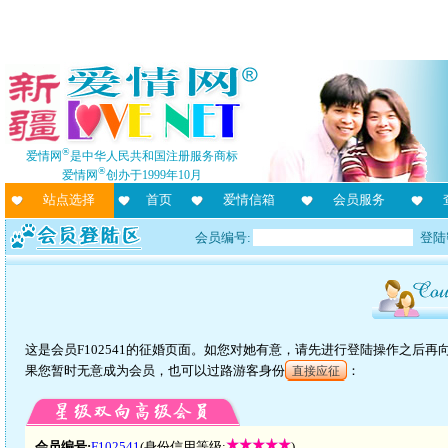
®
爱情网
是中华人民共和国注册服务商标
®
爱情网
创办于1999年10月
站点选择
首页
爱情信箱
会员服务
会员编号:
登陆
这是会员F102541的征婚页面。如您对她有意，请先进行登陆操作之后
果您暂时无意成为会员，也可以过路游客身份
：
直接应征
会员编号:
F102541
(身份信用等级:
)