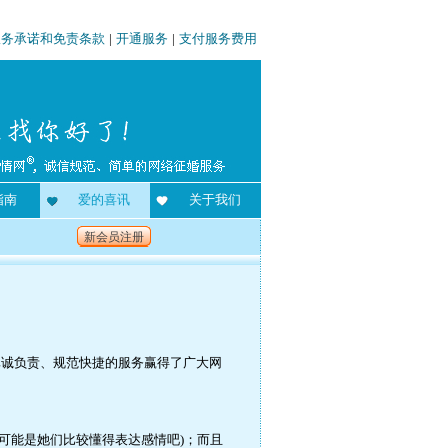
服务承诺和免责条款
|
开通服务
|
支付服务费用
指南
爱的喜讯
关于我们
新会员注册
真诚负责、规范快捷的服务赢得了广大网
，可能是她们比较懂得表达感情吧)；而且