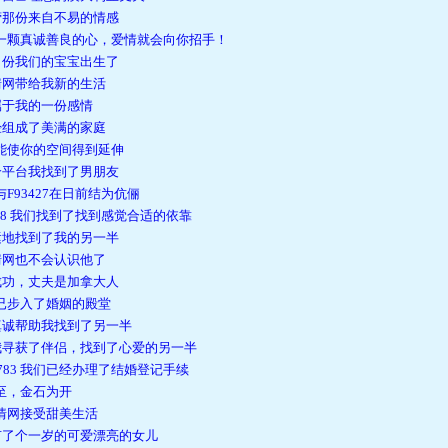
真经营那份来自不易的情感
只要有一颗真诚善良的心，爱情就会向你招手！
年9月份我们的宝宝出生了
谢爱情网带给我新的生活
到了属于我的一份感情
们已经组成了美满的家庭
情网能使你的空间得到延伸
过这个平台我找到了男朋友
经与F93427在日前结为伉俪
1538 我们找到了找到感觉合适的依靠
已幸运地找到了我的另一半
有爱情网也不会认识他了
寻缘成功，丈夫是加拿大人
们早已步入了婚姻的殿堂
情网真诚帮助我找到了另一半
这里我寻获了伴侣，找到了心爱的另一半
121783 我们已经办理了结婚登记手续
诚所至，金石为开
入爱情网接受甜美生活
今已有了个一岁的可爱漂亮的女儿