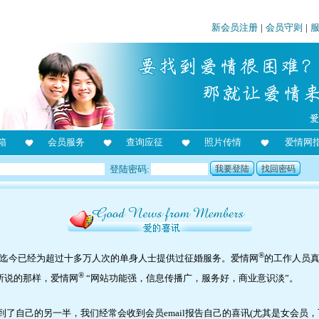
新会员注册
|
会员守则
|
箱
会员服务
查询应征
照片传情
爱情网
登陆密码:
我要登陆
找回密码
®
迄今已经为超过十多万人次的单身人士提供过征婚服务。爱情网
的工作人员
®
中所说的那样，爱情网
“网站功能强，信息传播广，服务好，商业意识淡”。
到了自己的另一半，我们经常会收到会员email报告自己的喜讯(尤其是女会员