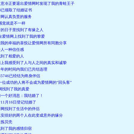
我心灰意冷正要退出爱情网时发现了我的青蛙王子
8.8.8已领取了结婚证书
谢爱情网认真负责的服务
家的感觉就是不一样
在短暂的日子里找到了有缘之人
已经在爱情网上找到了我的挚爱
一定把我的幸福的喜悦让爱情网所有同胞分享
网给人一种信任感
经找到了相爱的人
爱情网上我感受到了人与人之间的真实和诚挚
短短一年的时间内我们已共结连理
F135746已经结为终身伴侣
愿每一位成功的人将不会成为爱情网的“回头客”
爱情网找到了我的真爱
诉您们一个好消息：我结婚了！
他于11月16日登记结婚了
在爱情网找到了生活中的伴侣
天早已安排好的两个人在此变成意外的缘分
就象拣贝壳
在此找到了我的感情归宿