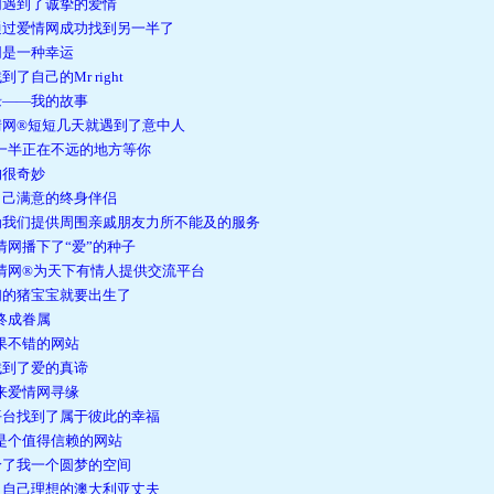
爱情网遇到了诚挚的爱情
已经通过爱情网成功找到另一半了
情网是一种幸运
找到了自己的Mr right
奇缘——我的故事
在爱情网®短短几天就遇到了意中人
的另一半正在不远的地方等你
真的很奇妙
到了自己满意的终身伴侣
络能为我们提供周围亲戚朋友力所不能及的服务
在爱情网播下了“爱”的种子
谢爱情网®为天下有情人提供交流平台
年我们的猪宝宝就要出生了
人终成眷属
量效果不错的网站
于找到了爱的真谛
高兴来爱情网寻缘
爱的平台找到了属于彼此的幸福
情网是个值得信赖的网站
情网给了我一个圆梦的空间
找到了自己理想的澳大利亚丈夫