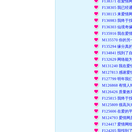
F138371 在
F138305 我
F138115 来爱
F136983 我终于
F136303 仙境
F135916 我
M135570 你
F135294 缘分
F134841 找
F132629 网
M131240 我
M127813 感
F127799 明
M126868 有情
M126426 质
F125815 我终
M125809 很
F125606 在
M124793 爱
F124417 爱
F124205 我