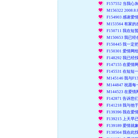
F157552 当
M156322 200
F154903 感
M153564 有
F150711 我
M150653 我
F150445 我
F150301 爱情
F148292 我已
F147155 在
F145531 在
M145146 我与
M144847 祝
M144523 在
F142871 告
F141218 我与
F139396 我
F139215 上
F139189 爱情
F138564 我