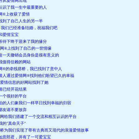
的缘分从爱情网出现
这里认识了我一生中最重要的人
爱情网®上收获了爱情
个月找到了自己人生的另一半
3012 我们已经准备结婚，祝福我们吧
情和爱情宝宝
持与等待下终于迎来了我的缘分
爱情网®上找到了自己的一世情缘
人节这一天撤销会员身份是很有意义的
网是我值得信赖的网站
爱情网®的牵线搭桥，我已找到了意中人
更多有情人通过爱情网®找到他们盼望已久的幸福
传递爱情信息的好网站找到了她
的爱情已经开花结果
网是一个很好的平台
心灵漂泊的人们象我们一样早日找到幸福的归宿
爱的朋友请不要放弃
谢爱情网给我们搭建了一个交流和相互认识的平台
了我的"真命天子"
代化鹊桥为我们实现了带有古典而又现代的浪漫爱情故事
找到如意郎君，并有了一可爱宝宝