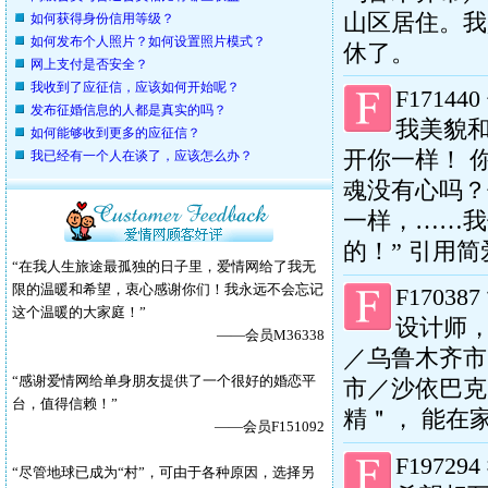
山区居住。我
如何获得身份信用等级？
如何发布个人照片？如何设置照片模式？
休了。
网上支付是否安全？
我收到了应征信，应该如何开始呢？
F171440
发布征婚信息的人都是真实的吗？
我美貌
如何能够收到更多的应征信？
开你一样！ 
我已经有一个人在谈了，应该怎么办？
魂没有心吗？
一样，……我
的！” 引用
“
在我人生旅途最孤独的日子里，爱情网给了我无
限的温暖和希望，衷心感谢你们！我永远不会忘记
F170387
这个温暖的大家庭！
”
设计师，
——会员
M36338
／乌鲁木齐市
“感谢爱情网给单身朋友提供了一个很好的婚恋平
市／沙依巴克
台，值得信赖！”
精＂， 能在
——会员
F151092
F197294
“尽管地球已成为“村”，可由于各种原因，选择另