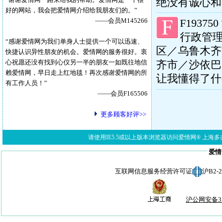
绝没有诚心和
好的网站，我会把爱情网介绍给我朋友们的。”
——会员
M145266
F193750
行政管理
“感谢爱情网为我们单身人士提供一个可以迅速、
区／乌鲁木齐
快捷认识异性朋友的机会。爱情网的服务很好。衷
心祝愿还没有找到心仪另一半的朋友一如既往地信
齐市／沙依巴
赖爱情网，早日走上红地毯！再次感谢爱情网的所
让我懂得了什
有工作人员！”
——会员F165506
更多顾客好评>>
请使用IE5.5或以上版本浏览器访问爱情网® 上海多亦网络科技有限公
爱情
互联网信息服务经营许可证
沪B2-
沪公网安备310