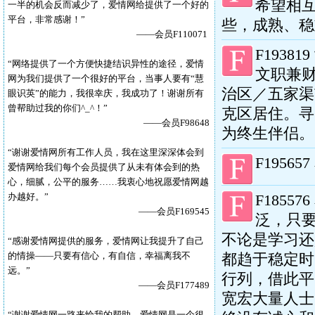
希望相
一半的机会反而减少了，爱情网给提供了一个好的
平台，非常感谢！”
些，成熟、稳
——会员
F110071
F193819
“
网络提供了一个方便快捷结识异性的途径，爱情
文职兼财
网为我们提供了一个很好的平台，当事人要有“慧
治区／五家渠
眼识英”的能力，我很幸庆，我成功了！谢谢所有
曾帮助过我的你们^_^！
”
克区居住。寻
——会员
F98648
为终生伴侣。
“谢谢爱情网所有工作人员，我在这里深深体会到
F195657
爱情网给我们每个会员提供了从未有体会到的热
心，细腻，公平的服务……我衷心地祝愿爱情网越
办越好。”
F185576
——会员
F169545
泛，只
不论是学习还
“感谢爱情网提供的服务，爱情网让我提升了自己
的情操——只要有信心，有自信，幸福离我不
都趋于稳定时
远。”
行列，借此平
——会员
F177489
宽宏大量人士
“谢谢爱情网一路来给我的帮助。爱情网是一个很