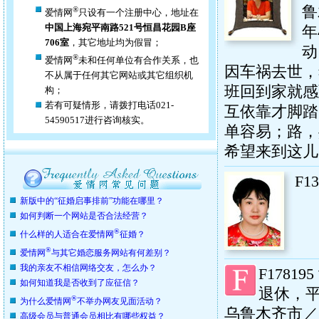
鲁
®
爱情网
只设有一个注册中心，地址在
中国上海宛平南路521号恒昌花园B座
年
706室
，其它地址均为假冒；
动
®
爱情网
未和任何单位有合作关系，也
因车祸去世，
不从属于任何其它网站或其它组织机
班回到家就感
构；
若有可疑情形，请拨打电话021-
互依靠才脚踏
54590517进行咨询核实。
单容易；路，
希望来到这儿的
F13
新版中的“征婚启事排前”功能在哪里？
如何判断一个网站是否合法经营？
®
什么样的人适合在爱情网
征婚？
®
爱情网
与其它婚恋服务网站有何差别？
我的亲友不相信网络交友，怎么办？
F178195
如何知道我是否收到了应征信？
退休，平
®
为什么爱情网
不举办网友见面活动？
乌鲁木齐市／
高级会员与普通会员相比有哪些权益？