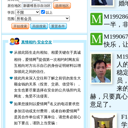
婚
居住地区:
新疆维吾尔自治区
选择地区
学历:
以上
M19928
范围:
一半，非
开始搜索
高级搜索
重置条件
M19906
真情相约·安全交友
快乐，
从彼此陌生走向相知、相爱关键在于真诚
M19
®
相待，爱情网
提倡第一次相约时网友应
人
互相向对方出示自己的身份证明材料以增
稳
加彼此之间的信任。
彼此尚未深入交往和了解之前切勿发生大
员
额金钱的关系（投资、交易、借贷等），
来
女生也要尽量选择在安全的公共场所约见
赫，只要真心
网友，免受不法侵害。
®
意足了。
如果您接到以爱情网
名义的电话要求您
®
参加活动或支付费用，或者自称爱情网
F1
是其合作单位或下属单位，请您务必留心
如下要点，谨防上当受骗：
学