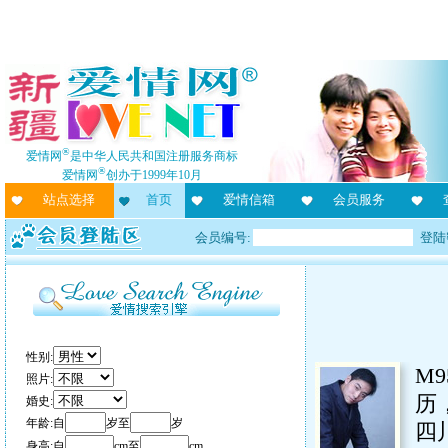
®
爱情网
是中华人民共和国注册服务商标
®
爱情网
创办于1999年10月
站点选择
首页
爱情信箱
会员服务
会员编号:
登陆
性别:
M9
照片:
历
婚史:
年龄:自
岁至
岁
四
身高:自
cm至
cm