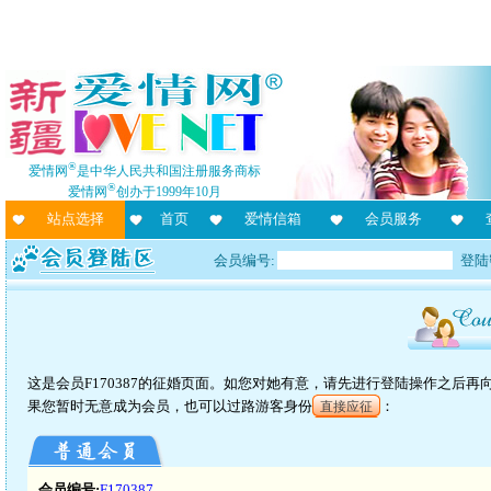
®
爱情网
是中华人民共和国注册服务商标
®
爱情网
创办于1999年10月
站点选择
首页
爱情信箱
会员服务
会员编号:
登陆
这是会员F170387的征婚页面。如您对她有意，请先进行登陆操作之后
果您暂时无意成为会员，也可以过路游客身份
：
直接应征
会员编号:
F170387