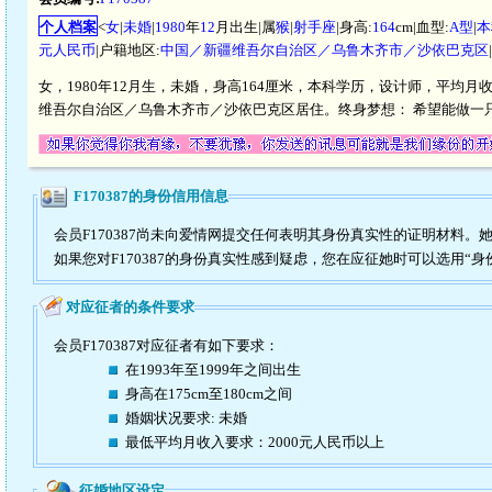
个人档案
<
女
|
未婚
|
1980
年
12
月出生|属
猴
|
射手座
|身高:
164
cm|血型:
A型
|
本
元人民币
|户籍地区:
中国／新疆维吾尔自治区／乌鲁木齐市／沙依巴克区
女，1980年12月生，未婚，身高164厘米，本科学历，设计师，平均月收
维吾尔自治区／乌鲁木齐市／沙依巴克区居住。终身梦想： 希望能做一
F170387的身份信用信息
会员F170387尚未向爱情网提交任何表明其身份真实性的证明材料。
如果您对F170387的身份真实性感到疑虑，您在应征她时可以选用“身
对应征者的条件要求
会员F170387对应征者有如下要求：
在1993年至1999年之间出生
身高在175cm至180cm之间
婚姻状况要求: 未婚
最低平均月收入要求：2000元人民币以上
征婚地区设定