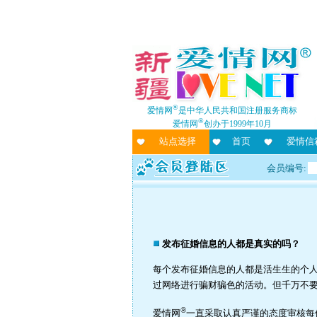
®
爱情网
是中华人民共和国注册服务商标
®
爱情网
创办于1999年10月
站点选择
首页
爱情信
会员编号:
发布征婚信息的人都是真实的吗？
每个发布征婚信息的人都是活生生的个
过网络进行骗财骗色的活动。但千万不
®
爱情网
一直采取认真严谨的态度审核每