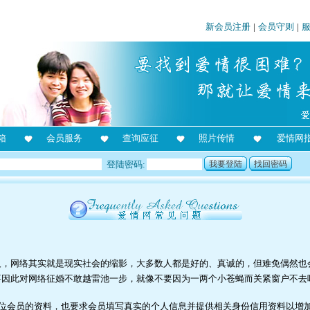
新会员注册
|
会员守则
|
箱
会员服务
查询应征
照片传情
爱情网
登陆密码:
我要登陆
找回密码
人，网络其实就是现实社会的缩影，大多数人都是好的、真诚的，但难免偶然也
要因此对网络征婚不敢越雷池一步，就像不要因为一两个小苍蝇而关紧窗户不去
位会员的资料，也要求会员填写真实的个人信息并提供相关身份信用资料以增