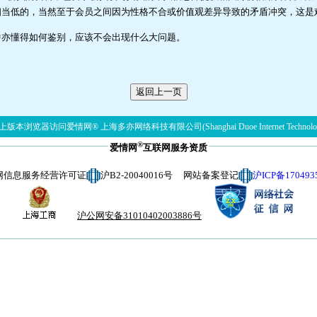
相当低的，当然至于会员之间因为性格不合或价值观差异导致的矛盾冲突，这是
中亦懂得如何鉴别，应该不会出现什么大问题。
。
版本浏览器访问爱情网® 上海多亦网络科技有限公司(Shanghai Duoe Internet Technolog
®
爱情网
互联网服务资质
网信息服务经营许可证
沪B2-20040016号 网站备案登记
沪ICP备170493
沪公网安备31010402003886号