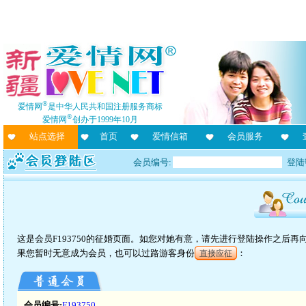
®
爱情网
是中华人民共和国注册服务商标
®
爱情网
创办于1999年10月
站点选择
首页
爱情信箱
会员服务
会员编号:
登陆
这是会员F193750的征婚页面。如您对她有意，请先进行登陆操作之后
果您暂时无意成为会员，也可以过路游客身份
：
直接应征
会员编号:
F193750