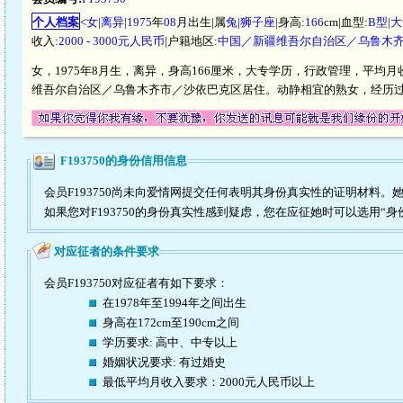
个人档案
<
女
|
离异
|
1975
年
08
月出生|属
兔
|
狮子座
|身高:
166
cm|血型:
B型
|
大
收入:
2000 - 3000元人民币
|户籍地区:
中国／新疆维吾尔自治区／乌鲁木
女，1975年8月生，离异，身高166厘米，大专学历，行政管理，平均月收
维吾尔自治区／乌鲁木齐市／沙依巴克区居住。动静相宜的熟女，经历
F193750的身份信用信息
会员F193750尚未向爱情网提交任何表明其身份真实性的证明材料。
如果您对F193750的身份真实性感到疑虑，您在应征她时可以选用“身
对应征者的条件要求
会员F193750对应征者有如下要求：
在1978年至1994年之间出生
身高在172cm至190cm之间
学历要求: 高中、中专以上
婚姻状况要求: 有过婚史
最低平均月收入要求：2000元人民币以上