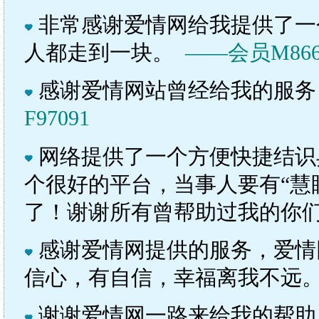
非常感谢爱情网给我提供了一
人都走到一块。
——会员M866
感谢爱情网站曾经给我的服
F97091
网络提供了一个方便快捷结识
个很好的平台，当事人要有“慧
了！谢谢所有曾帮助过我的你们
感谢爱情网提供的服务，爱情
信心，有自信，幸福离我不远
谢谢爱情网一路来给我的帮助