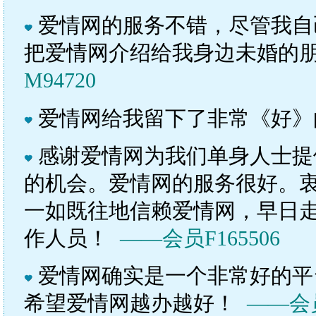
爱情网的服务不错，尽管我自
把爱情网介绍给我身边未婚的
M94720
爱情网给我留下了非常《好
感谢爱情网为我们单身人士提
的机会。爱情网的服务很好。
一如既往地信赖爱情网，早日
作人员！
——会员F165506
爱情网确实是一个非常好的平
希望爱情网越办越好！
——会员