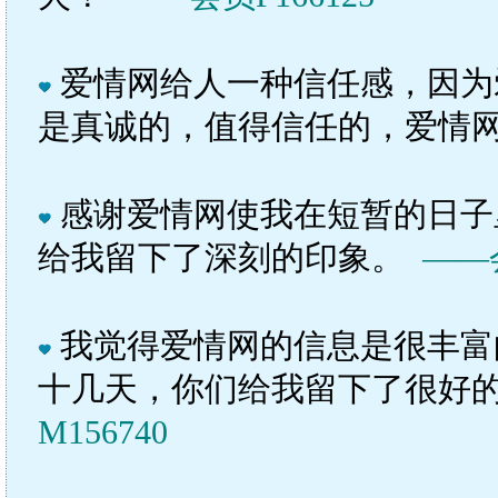
爱情网给人一种信任感，因为
是真诚的，值得信任的，爱情
感谢爱情网使我在短暂的日子
给我留下了深刻的印象。
——会
我觉得爱情网的信息是很丰富
十几天，你们给我留下了很好
M156740