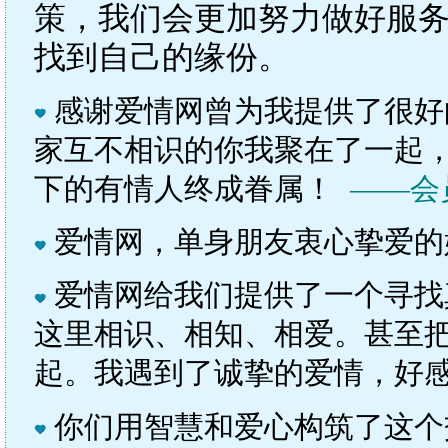
策，我们会更加努力做好服
找到自己的缘份。
感谢爱情网曾为我提供了很好
家互不相识的你我聚在了一起，
下的有情人终成眷属！
——会员
爱情网，单身朋友衷心挚爱
爱情网给我们提供了一个寻找
这里相识、相知、相爱。甚至
起。我遇到了诚挚的爱情，好
你们用智慧和爱心构筑了这个