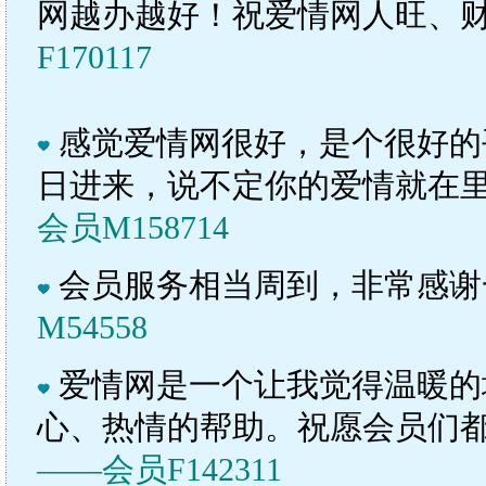
网越办越好！祝爱情网人旺、
F170117
感觉爱情网很好，是个很好的
日进来，说不定你的爱情就在
会员M158714
会员服务相当周到，非常感
M54558
爱情网是一个让我觉得温暖的
心、热情的帮助。祝愿会员们
——会员F142311