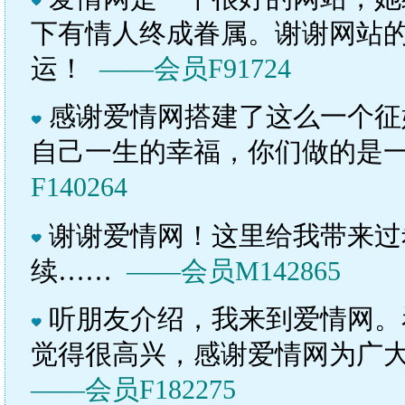
下有情人终成眷属。谢谢网站
运！
——会员F91724
感谢爱情网搭建了这么一个征
自己一生的幸福，你们做的是
F140264
谢谢爱情网！这里给我带来过
续……
——会员M142865
听朋友介绍，我来到爱情网。
觉得很高兴，感谢爱情网为广
——会员F182275