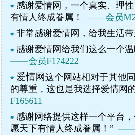
感谢爱情网，一个真实、理性
有情人终成眷属！
——会员M25
非常感谢爱情网，给我生活
感谢爱情网给我们这么一个温
——会员F174222
爱情网
这个网站相对于其他
的尊重，这也是我选择爱情网
F165611
感谢网络提供这样一个平台，
愿天下有情人终成眷属！”
——