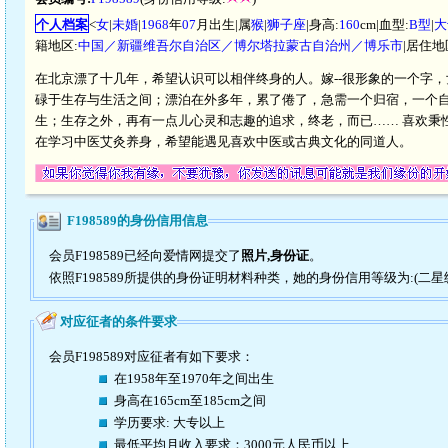
个人档案
<
女
|
未婚
|
1968
年
07
月出生|属
猴
|
狮子座
|身高:
160
cm|血型:
B型
|
大
籍地区:
中国／新疆维吾尔自治区／博尔塔拉蒙古自治州／博乐市
|居住地
在北京漂了十几年，希望认识可以相伴终身的人。嫁--很形象的一个字
碌于生存与生活之间；漂泊在外多年，累了倦了，急需一个归宿，一个
生；生存之外，再有一点儿心灵和志趣的追求，终老，而已…… 喜欢秉
在学习中医艾灸养身，希望能遇见喜欢中医或古典文化的同道人。
F198589的身份信用信息
会员F198589已经向爱情网提交了
照片,身份证
。
依照F198589所提供的身份证明材料种类，她的身份信用等级为:(二星
对应征者的条件要求
会员F198589对应征者有如下要求：
在1958年至1970年之间出生
身高在165cm至185cm之间
学历要求: 大专以上
最低平均月收入要求：3000元人民币以上