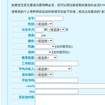
如果您无意注册成为爱情网会员，您可以用过路游客的身份向会员F198
请将您的个人资料和应征信内容填写在如下区域，然后点击最后的“发送”
名字:
性别:
出生年月:
年
月
身高:
cm
婚史:
民族:
(允许留空白)
信仰:
(允许留空白)
教育程度:
工作职业:
平均月收入:
居住地区:
手机号码:
email:
QQ:
应征信内容: