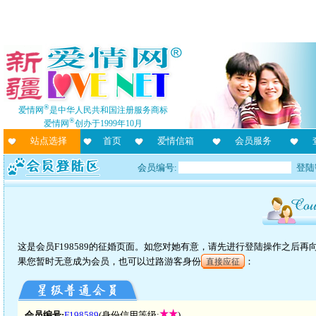
®
爱情网
是中华人民共和国注册服务商标
®
爱情网
创办于1999年10月
站点选择
首页
爱情信箱
会员服务
会员编号:
登陆
这是会员F198589的征婚页面。如您对她有意，请先进行登陆操作之后
果您暂时无意成为会员，也可以过路游客身份
：
直接应征
会员编号:
F198589
(身份信用等级:
)