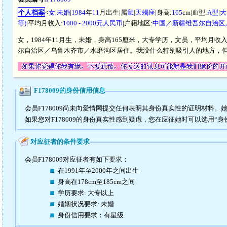
个人档案
<
女
|
未婚
|
1984
年
11
月出生|属
鼠
|
天蝎座
|身高:
165
cm|血型:
A型
|
大
等)
|平均月收入:
1000 - 2000元人民币
|户籍地区:
中国／新疆维吾尔自治区
女，1984年11月生，未婚，身高165厘米，大专学历，文员，平均月收入
尔自治区／乌鲁木齐市／水磨沟区居住。我没什么特别吸引人的地方，
F178009的身份信用信息
会员F178009尚未向爱情网提交任何表明其身份真实性的证明材料。
如果您对F178009的身份真实性感到疑虑，您在应征她时可以选用“身
对应征者的条件要求
会员F178009对应征者有如下要求：
在1991年至2000年之间出生
身高在178cm至185cm之间
学历要求: 大专以上
婚姻状况要求: 未婚
身份信用要求：有星级