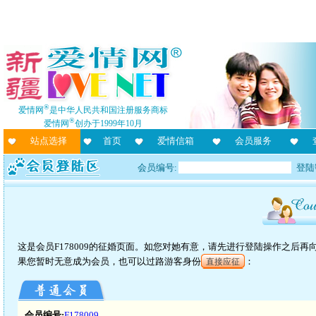
®
爱情网
是中华人民共和国注册服务商标
®
爱情网
创办于1999年10月
站点选择
首页
爱情信箱
会员服务
会员编号:
登陆
这是会员F178009的征婚页面。如您对她有意，请先进行登陆操作之后
果您暂时无意成为会员，也可以过路游客身份
：
直接应征
会员编号:
F178009