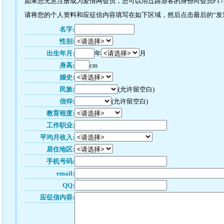
如果您无意注册成为爱情网会员，您可以用过路游客的身份向会员F178
请将您的个人资料和应征信内容填写在如下区域，然后点击最后的“发送”
名字:
性别:
出生年月:
年
月
身高:
cm
婚史:
民族:
(允许留空白)
信仰:
(允许留空白)
教育程度:
工作职业:
平均月收入:
居住地区:
手机号码:
email:
QQ:
应征信内容: