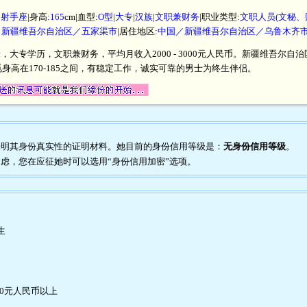
|
射手座
|身高:
165
cm|血型:
O型
|
大专
|
汉族
|
文职兼财务
|职业类型:
文职人员(文秘、
／新疆维吾尔自治区／五家渠市
|居住地区:
中国／新疆维吾尔自治区／乌鲁木齐
厘米，大专学历，文职兼财务，平均月收入2000 - 3000元人民币。新疆维吾
高在170-185之间，有稳定工作，诚实可靠的男士为终生伴侣。
任何表明其身份真实性的证明材料。她目前的身份信用等级是：
无身份信用等级
。
到疑虑，您在应征她时可以选用“身份信用加密”选项。
生
00元人民币以上