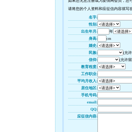
如果您无意注册成为爱情网会员，您可以
请将您的个人资料和应征信内容填写在如
名字:
性别:
出生年月:
年
身高:
cm
婚史:
民族:
(允
信仰:
(允许留
教育程度:
工作职业:
平均月收入:
居住地区:
手机号码:
email:
QQ:
应征信内容: