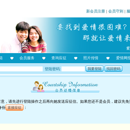
新会员注册
|
会员守则
|
箱
会员服务
查询应征
照片传情
爱情网
登陆密码:
我要登陆
找回密码
对她有意，请先进行登陆操作之后再向她发送应征信。如果您还不是会员，建议先免
身份
：
直接应征