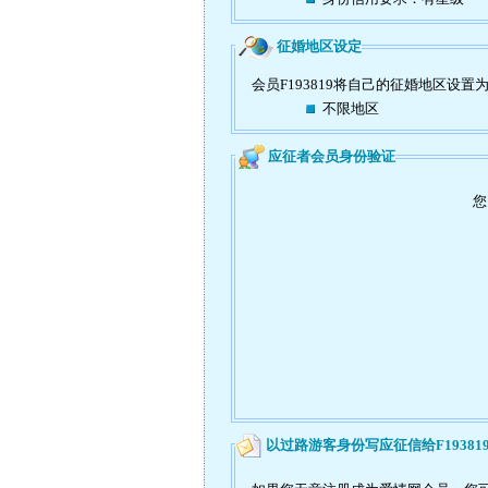
征婚地区设定
会员F193819将自己的征婚地区设置
不限地区
应征者会员身份验证
您
以过路游客身份写应征信给F19381