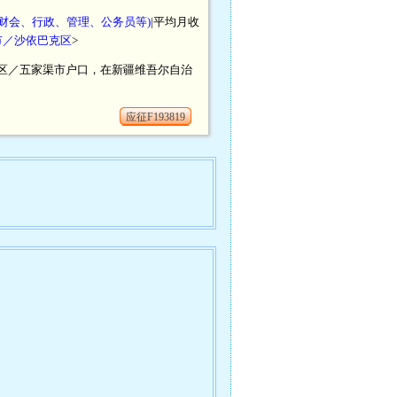
财会、行政、管理、公务员等)
|平均月收
市／沙依巴克区
>
尔自治区／五家渠市户口，在新疆维吾尔自治
应征F193819