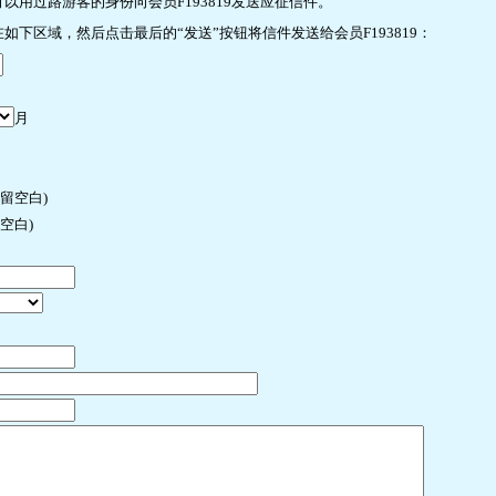
用过路游客的身份向会员F193819发送应征信件。
下区域，然后点击最后的“发送”按钮将信件发送给会员F193819：
月
许留空白)
空白)