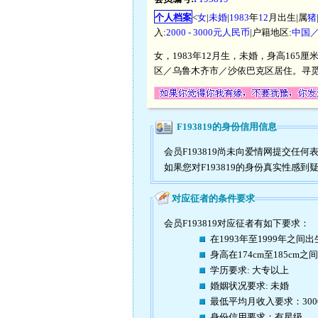
个人档案
<
女
|
未婚
|
1983
年
12
月出生|属
猪
入:
2000 - 3000元人民币
|户籍地区:
中国
女，1983年12月生，未婚，身高165
区／乌鲁木齐市／沙依巴克区居住。寻觅身
F193819的身份信用信息
会员F193819尚未向爱情网提交
如果您对F193819的身份真实性感
对应征者的条件要求
会员F193819对应征者有如下要求：
在1993年至1999年之间出
身高在174cm至185cm之间
学历要求: 大专以上
婚姻状况要求: 未婚
最低平均月收入要求：30
身份信用要求：有星级