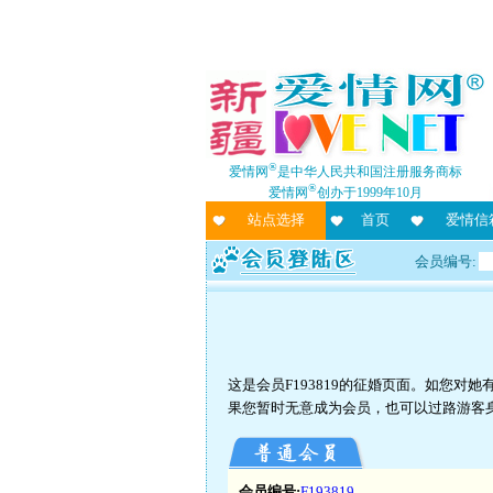
®
爱情网
是中华人民共和国注册服务商标
®
爱情网
创办于1999年10月
站点选择
首页
爱情信
会员编号:
这是会员F193819的征婚页面。如您
果您暂时无意成为会员，也可以过路游客
会员编号:
F193819