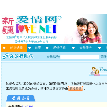
®
爱情网
是中华人民共和国注册服务商标
®
爱情网
创办于1999年10月
站点选择
首页
爱情信箱
会员服务
会员编号:
登陆
这是会员F142306的征婚页面。如您对她有意，请先进行登陆操作之后
果您暂时无意成为会员，也可以过路游客身份
：
直接应征
会员编号:
F142306