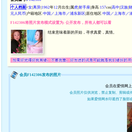
个人档案
<
女
|
离异
|
1962
年
12
月出生|属
虎
|
射手座
|身高:
157
cm|
高中
|
汉族
|
元人民币
|户籍地区:
中国／上海市／浦东新区
|居住地区:
中国／上海市／
F142306将照片发布模式设置为: 公开发布，所有人都可以看
结束意味着新的开始，寻求真爱，真情。
会员F142306发布的照片
会员在爱情网上
会员照片仅供浏览，禁止复制、剪辑或
如果爱情网水印遮挡了脸部