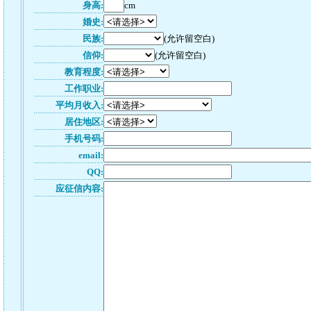
身高:
cm
婚史:
民族:
(允许留空白)
信仰:
(允许留空白)
教育程度:
工作职业:
平均月收入:
居住地区:
手机号码:
email:
QQ:
应征信内容: