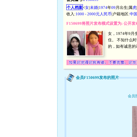
个人档案
<
女
|
未婚
|
1974
年
09
月出生|属
虎
收入:
1000 - 2000元人民币
|户籍地区:
中
F150699将照片发布模式设置为: 公
女，1974年9
住。 不知什么
的，如有诚意的
会员F150699发布的照片
会员