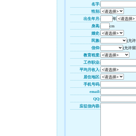
名字:
性别:
出生年月:
年
身高:
cm
婚史:
民族:
(允
信仰:
(允许留
教育程度:
工作职业:
平均月收入:
居住地区:
手机号码:
email:
QQ:
应征信内容: