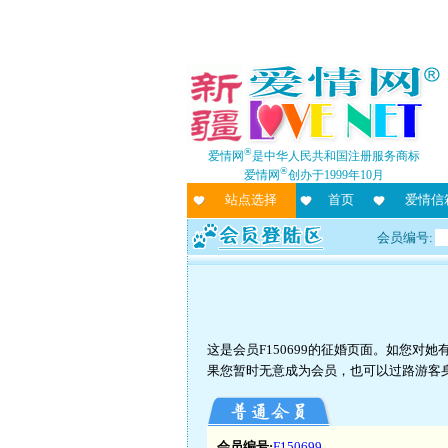
®
爱情网
是中华人民共和国注册服务商标
®
爱情网
创办于1999年10月
站点选择
首页
爱情信
会员编号:
这是会员F150699的征婚页面。如您
果您暂时无意成为会员，也可以过路游客
会员编号:
F150699