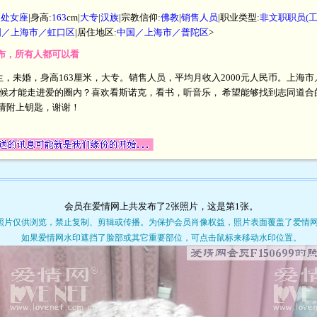
|
处女座
|身高:
163
cm|
大专
|
汉族
|宗教信仰:
佛教
|
销售人员
|职业类型:
非文职职员(
国／上海市／虹口区
|居住地区:
中国／上海市／普陀区
>
开发布，所有人都可以看
月生，未婚，身高163厘米，大专。销售人员，平均月收入2000元人民币。上
时候才能走进爱的圈内？喜欢看斯诺克，看书，听音乐， 希望能够找到志同道
请附上钥匙，谢谢！
会员在爱情网上共发布了2张照片，这是第
1
张。
照片仅供浏览，禁止复制、剪辑或传播。为保护会员肖像权益，照片表面覆盖了爱情
如果爱情网水印遮挡了脸部或其它重要部位，可点击鼠标来移动水印位置。