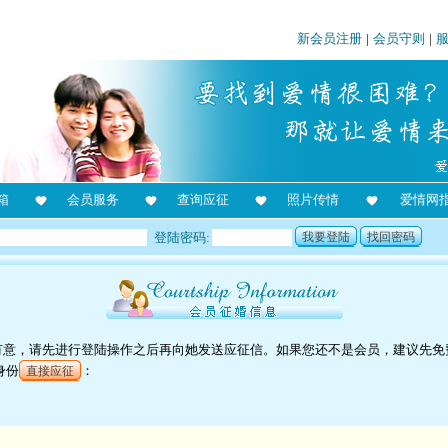
新会员注册
|
会员守则
|
箱
会员服务
查询应征
照片传情
爱情网
登陆密码:
我要登陆
找回密码
对她有意，请先进行登陆操作之后再向她发送应征信。如果您还不是会员，建议先免
身份
：
直接应征