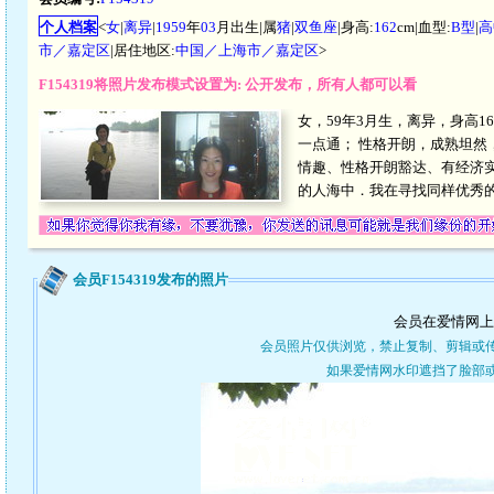
个人档案
<
女
|
离异
|
1959
年
03
月出生|属
猪
|
双鱼座
|身高:
162
cm|血型:
B型
|
高
市／嘉定区
|居住地区:
中国／上海市／嘉定区
>
F154319将照片发布模式设置为: 公开发布，所有人都可以看
女，59年3月生，离异，身高16
一点通； 性格开朗，成熟坦
情趣、性格开朗豁达、有经济实
的人海中．我在寻找同样优秀
会员F154319发布的照片
会员在爱情网上
会员照片仅供浏览，禁止复制、剪辑或
如果爱情网水印遮挡了脸部