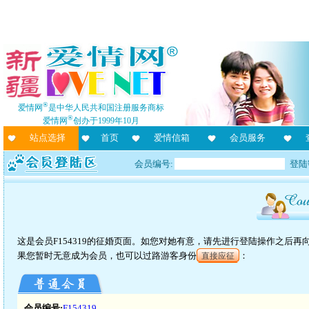
®
爱情网
是中华人民共和国注册服务商标
®
爱情网
创办于1999年10月
站点选择
首页
爱情信箱
会员服务
会员编号:
登陆
这是会员F154319的征婚页面。如您对她有意，请先进行登陆操作之后
果您暂时无意成为会员，也可以过路游客身份
：
直接应征
会员编号:
F154319