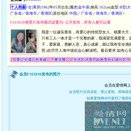
个人档案
<
女
|
离异
|
1962
年
05
月出生|属
虎
|
金牛座
|身高:
162
cm|血型:
B型
|
大
广东省／珠海市／香洲区
|居住地区:
中国／广东省／珠海市／香洲区
>
F165830将照片发布模式设置为: 公开发布，所有人都可以看
我是一位诚实善良，有爱心的传统型女人。稳重大方
只有三人一体才是一个完整的家，我渴望充满爱意，
子，爱家庭，善解人意，真心成家，能让我有安全感的
照.)在茫茫人海中彼此会心解读吧。最后要求:如有
会员F165830发布的照片
会员在爱情网上
会员照片仅供浏览，禁止复制、剪辑或
如果爱情网水印遮挡了脸部