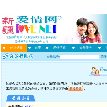
®
爱情网
是中华人民共和国注册服务商标
®
爱情网
创办于1999年10月
站点选择
首页
爱情信箱
会员服务
会员编号:
登陆
这是会员F165830的征婚页面。如您对她有意，请先进行登陆操作之后
果您暂时无意成为会员，也可以过路游客身份
：
直接应征
会员编号:
F165830