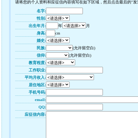
请将您的个人资料和应征信内容填写在如下区域，然后点击最后的“发送”
名字:
性别:
出生年月:
年
月
身高:
cm
婚史:
民族:
(允许留空白)
信仰:
(允许留空白)
教育程度:
工作职业:
平均月收入:
居住地区:
手机号码:
email:
QQ:
应征信内容: