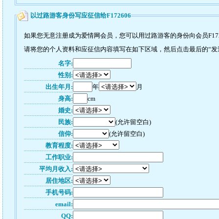
以过路游客身份写应征信给F172606
如果您无意注册成为爱情网会员，您可以用过路游客的身份向会员F172
请将您的个人资料和应征信内容填写在如下区域，然后点击最后的“发送”
名字:
性别:
出生年月:
年
月
身高:
cm
婚史:
民族:
(允许留空白)
信仰:
(允许留空白)
教育程度:
工作职业:
平均月收入:
居住地区:
手机号码:
email:
QQ: