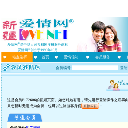
®
爱情网
是中华人民共和国注册服务商标
®
爱情网
创办于1999年10月
站点选择
首页
爱情信箱
会员服务
会员编号:
登陆
这是会员F172606的征婚页面。如您对她有意，请先进行登陆操作之后
果您暂时无意成为会员，也可以过路游客身份
：
直接应征
会员编号:
F172606