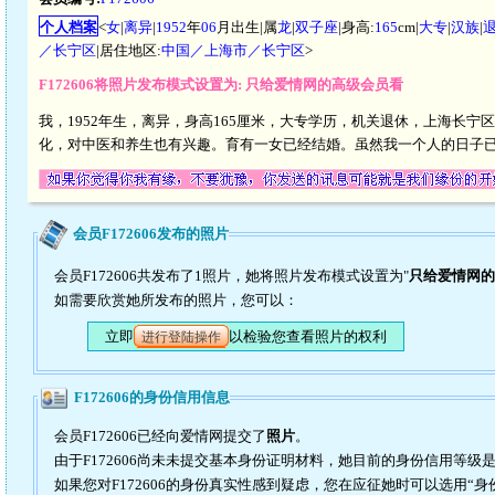
个人档案
<
女
|
离异
|
1952
年
06
月出生|属
龙
|
双子座
|身高:
165
cm|
大专
|
汉族
|
／长宁区
|居住地区:
中国／上海市／长宁区
>
F172606将照片发布模式设置为: 只给爱情网的高级会员看
我，1952年生，离异，身高165厘米，大专学历，机关退休，上海长
化，对中医和养生也有兴趣。育有一女已经结婚。虽然我一个人的日子
会员F172606发布的照片
会员F172606共发布了1照片，她将照片发布模式设置为"
只给爱情网的
如需要欣赏她所发布的照片，您可以：
立即
以检验您查看照片的权利
进行登陆操作
F172606的身份信用信息
会员F172606已经向爱情网提交了
照片
。
由于F172606尚未未提交基本身份证明材料，她目前的身份信用等级
如果您对F172606的身份真实性感到疑虑，您在应征她时可以选用“身