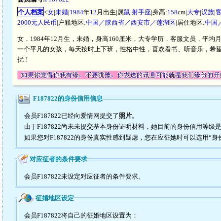
个人档案
<
女
|
未婚
|
1984
年
12
月出生|属
鼠
|
射手座
|身高:
158
cm|
大专
|
汉族
|
2000元人民币
|户籍地区:
中国／陕西省／西安市／莲湖区
|居住地区:
中国
女，1984年12月生，未婚，身高160厘米，大专学历，客服文员，平均月
一个平凡的女孩，每天按时上下班，性格中性，喜欢看书、听音乐，希望结交
扰！
F187822的身份信用信息
会员F187822已经向爱情网提交了
照片
。
由于F187822尚未未提交基本身份证明材料，她目前的身份信用等级
如果您对F187822的身份真实性感到疑虑，您在应征她时可以选用“身
对应征者的条件要求
会员F187822未设定对应征者的条件要求。
征婚地区设定
会员F187822将自己的征婚地区设置为：