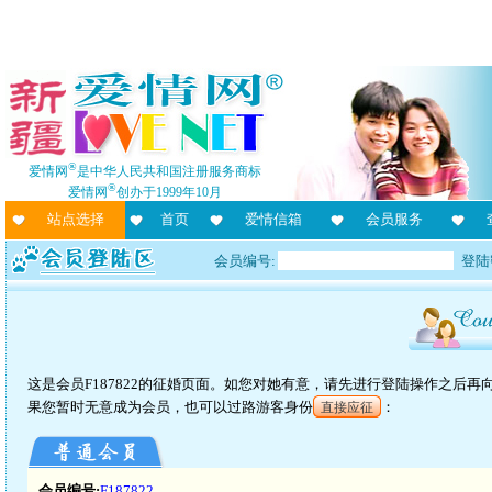
®
爱情网
是中华人民共和国注册服务商标
®
爱情网
创办于1999年10月
站点选择
首页
爱情信箱
会员服务
会员编号:
登陆
这是会员F187822的征婚页面。如您对她有意，请先进行登陆操作之后
果您暂时无意成为会员，也可以过路游客身份
：
直接应征
会员编号:
F187822