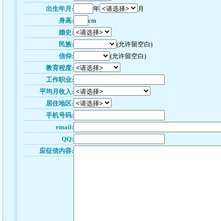
出生年月:
年
月
身高:
cm
婚史:
民族:
(允许留空白)
信仰:
(允许留空白)
教育程度:
工作职业:
平均月收入:
居住地区:
手机号码:
email:
QQ:
应征信内容: