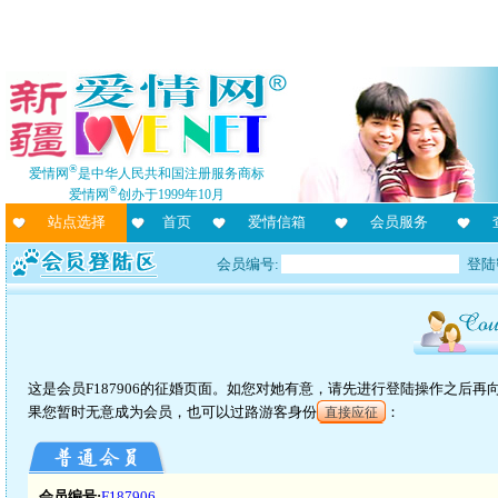
®
爱情网
是中华人民共和国注册服务商标
®
爱情网
创办于1999年10月
站点选择
首页
爱情信箱
会员服务
会员编号:
登陆
这是会员F187906的征婚页面。如您对她有意，请先进行登陆操作之后
果您暂时无意成为会员，也可以过路游客身份
：
直接应征
会员编号:
F187906