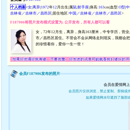
个人档案
<
女
|
离异
|
1972
年
12
月出生|属
鼠
|
射手座
|身高:
163
cm|血型:
O型
|
中
吉林省／吉林市／昌邑区
|居住地区:
中国／吉林省／吉林市／昌邑区
>
F187906将照片发布模式设置为: 公开发布，所有人都可以看
女，72年12月生，离异，身高163厘米，中专学历，营
市／昌邑区居住。不管会不会从网络走到现实，我都会把
的珍惜着你，爱你一生一世！
会员F187906发布的照片
会员在爱情网上
会员照片仅供浏览，禁止复制、剪辑或
如果爱情网水印遮挡了脸部