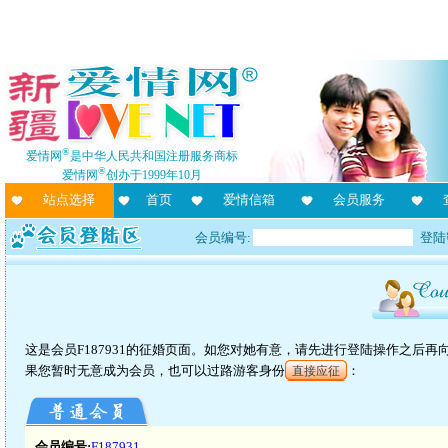
®
爱情网
是中华人民共和国注册服务商标
®
爱情网
创办于1999年10月
站点选择
首页
爱情信箱
会员服务
会员编号:
登陆
这是会员F187931的征婚页面。如您对她有意，请先进行登陆操作之后
果您暂时无意成为会员，也可以过路游客身份
：
直接应征
会员编号:
F187931