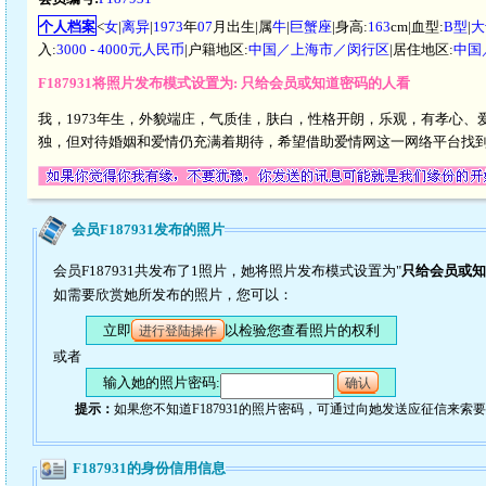
个人档案
<
女
|
离异
|
1973
年
07
月出生|属
牛
|
巨蟹座
|身高:
163
cm|血型:
B型
|
大
入:
3000 - 4000元人民币
|户籍地区:
中国／上海市／闵行区
|居住地区:
中国
F187931将照片发布模式设置为: 只给会员或知道密码的人看
我，1973年生，外貌端庄，气质佳，肤白，性格开朗，乐观，有孝心
独，但对待婚姻和爱情仍充满着期待，希望借助爱情网这一网络平台找
会员F187931发布的照片
会员F187931共发布了1照片，她将照片发布模式设置为"
只给会员或知
如需要欣赏她所发布的照片，您可以：
立即
以检验您查看照片的权利
进行登陆操作
或者
输入她的照片密码:
确认
提示：
如果您不知道F187931的照片密码，可通过向她发送应征信来索
F187931的身份信用信息