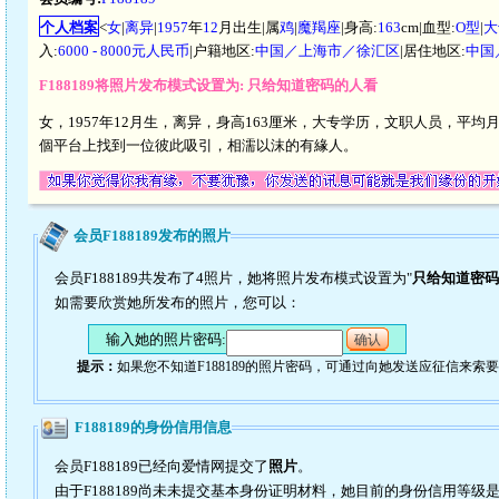
个人档案
<
女
|
离异
|
1957
年
12
月出生|属
鸡
|
魔羯座
|身高:
163
cm|血型:
O型
|
大
入:
6000 - 8000元人民币
|户籍地区:
中国／上海市／徐汇区
|居住地区:
中国
F188189将照片发布模式设置为: 只给知道密码的人看
女，1957年12月生，离异，身高163厘米，大专学历，文职人员，平均月
個平台上找到一位彼此吸引，相濡以沫的有緣人。
会员F188189发布的照片
会员F188189共发布了4照片，她将照片发布模式设置为"
只给知道密码
如需要欣赏她所发布的照片，您可以：
输入她的照片密码:
确认
提示：
如果您不知道F188189的照片密码，可通过向她发送应征信来索
F188189的身份信用信息
会员F188189已经向爱情网提交了
照片
。
由于F188189尚未未提交基本身份证明材料，她目前的身份信用等级