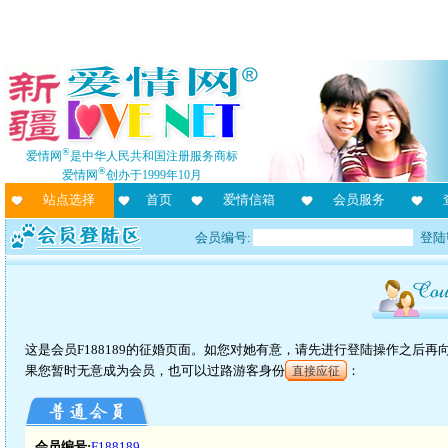
®
爱情网
是中华人民共和国注册服务商标
®
爱情网
创办于1999年10月
站点选择
首页
爱情信箱
会员服务
会员编号:
登陆
这是会员F188189的征婚页面。如您对她有意，请先进行登陆操作之后
果您暂时无意成为会员，也可以过路游客身份
：
直接应征
会员编号:
F188189