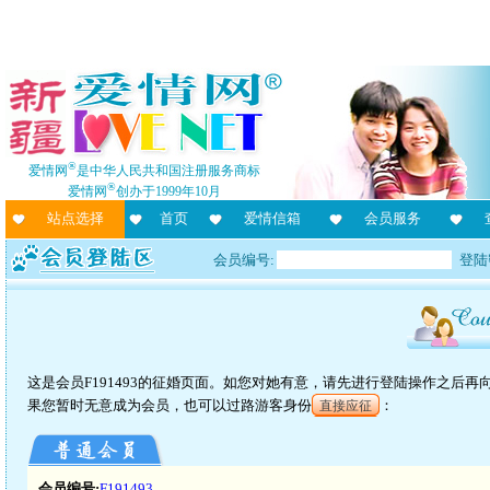
®
爱情网
是中华人民共和国注册服务商标
®
爱情网
创办于1999年10月
站点选择
首页
爱情信箱
会员服务
会员编号:
登陆
这是会员F191493的征婚页面。如您对她有意，请先进行登陆操作之后
果您暂时无意成为会员，也可以过路游客身份
：
直接应征
会员编号:
F191493