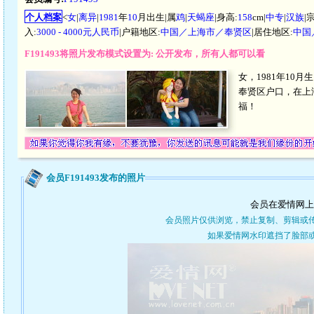
个人档案
<
女
|
离异
|
1981
年
10
月出生|属
鸡
|
天蝎座
|身高:
158
cm|
中专
|
汉族
|
入:
3000 - 4000元人民币
|户籍地区:
中国／上海市／奉贤区
|居住地区:
中国
F191493将照片发布模式设置为: 公开发布，所有人都可以看
女，1981年10月
奉贤区户口，在上
福！
会员F191493发布的照片
会员在爱情网上
会员照片仅供浏览，禁止复制、剪辑或
如果爱情网水印遮挡了脸部