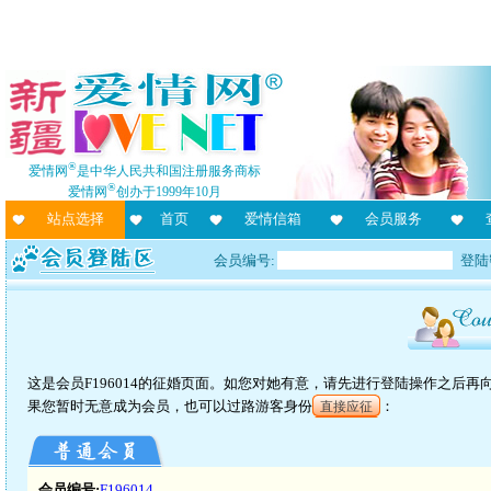
®
爱情网
是中华人民共和国注册服务商标
®
爱情网
创办于1999年10月
站点选择
首页
爱情信箱
会员服务
会员编号:
登陆
这是会员F196014的征婚页面。如您对她有意，请先进行登陆操作之后
果您暂时无意成为会员，也可以过路游客身份
：
直接应征
会员编号:
F196014