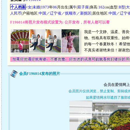
个人档案
<
女
|
未婚
|
1973
年
06
月出生|属
牛
|
双子座
|身高:
162
cm|血型:
B型
|
大
人民币
|户籍地区:
中国／辽宁省／抚顺市／新抚区
|居住地区:
中国／辽宁
F196014将照片发布模式设置为: 公开发布，所有人都可以看
我是一个文静、温柔、善良
物。性格具有双重性。始终
的每一个春夏秋冬！ 希望
不真实者谢绝来信！谢谢您
会员F196014发布的照片
会员在爱情网上
会员照片仅供浏览，禁止复制、剪辑或
如果爱情网水印遮挡了脸部