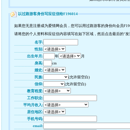
以过路游客身份写应征信给F196014
如果您无意注册成为爱情网会员，您可以用过路游客的身份向会员F196
请将您的个人资料和应征信内容填写在如下区域，然后点击最后的“发送”
名字:
性别:
出生年月:
年
月
身高:
cm
婚史:
民族:
(允许留空白)
信仰:
(允许留空白)
教育程度:
工作职业:
平均月收入:
居住地区:
手机号码:
email: