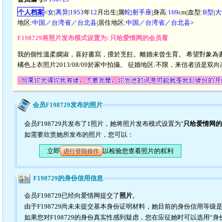
个人档案
<
女
|
离异
|
1953
年
12
月出生|属
蛇
|
射手座
|身高:
169
cm|血型:
B型
|
大
地区:
中国／台湾省／台北县
|居住地区:
中国／台湾省／台北县
>
F198729将照片发布模式设置为: 只给爱情网的会员看
我的個性溫柔嫻淑，喜好書寫，擅於烹飪。離婚未曾生育。 希望對象為書生型
橘色上衣照片2013/08/09於家中拍攝。 征婚地区:不限，来信者須
会员F198729发布的照片
会员F198729共发布了1照片，她将照片发布模式设置为"
只给爱情网的
如需要欣赏她所发布的照片，您可以：
立即
以检验您查看照片的权利
进行登陆操作
F198729的身份信用信息
会员F198729已经向爱情网提交了
照片
。
由于F198729尚未未提交基本身份证明材料，她目前的身份信用等级
如果您对F198729的身份真实性感到疑虑，您在应征她时可以选用“身