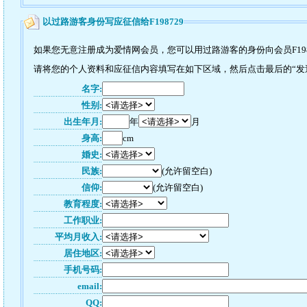
以过路游客身份写应征信给F198729
如果您无意注册成为爱情网会员，您可以用过路游客的身份向会员F198
请将您的个人资料和应征信内容填写在如下区域，然后点击最后的“发送”
名字:
性别:
出生年月:
年
月
身高:
cm
婚史:
民族:
(允许留空白)
信仰:
(允许留空白)
教育程度:
工作职业:
平均月收入:
居住地区:
手机号码:
email:
QQ: