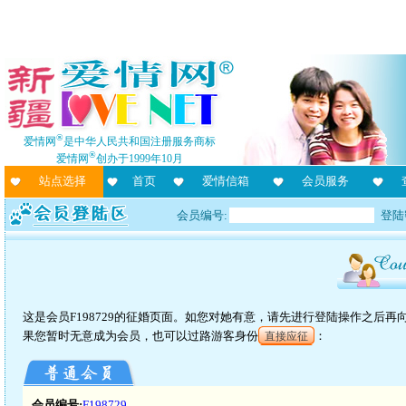
®
爱情网
是中华人民共和国注册服务商标
®
爱情网
创办于1999年10月
站点选择
首页
爱情信箱
会员服务
会员编号:
登陆
这是会员F198729的征婚页面。如您对她有意，请先进行登陆操作之后
果您暂时无意成为会员，也可以过路游客身份
：
直接应征
会员编号:
F198729