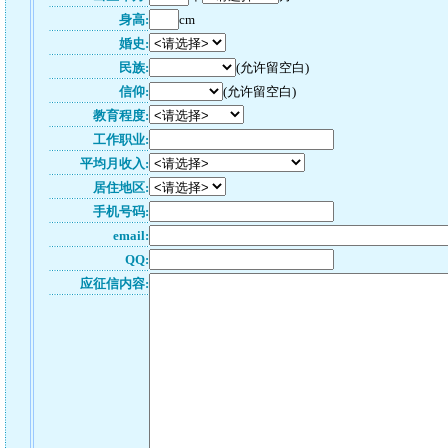
身高:
cm
婚史:
民族:
(允许留空白)
信仰:
(允许留空白)
教育程度:
工作职业:
平均月收入:
居住地区:
手机号码:
email:
QQ:
应征信内容: