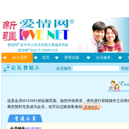
®
爱情网
是中华人民共和国注册服务商标
®
爱情网
创办于1999年10月
站点选择
首页
爱情信箱
会员服务
会员编号:
登陆
这是会员M193891的征婚页面。如您对他有意，请先进行登陆操作之后
果您暂时无意成为会员，也可以过路游客身份
：
直接应征
会员编号:
M193891