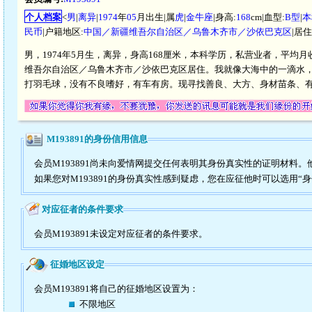
个人档案
<
男
|
离异
|
1974
年
05
月出生|属
虎
|
金牛座
|身高:
168
cm|血型:
B型
|
本
民币
|户籍地区:
中国／新疆维吾尔自治区／乌鲁木齐市／沙依巴克区
|居
男，1974年5月生，离异，身高168厘米，本科学历，私营业者，平均
维吾尔自治区／乌鲁木齐市／沙依巴克区居住。我就像大海中的一滴水
打羽毛球，没有不良嗜好，有车有房。现寻找善良、大方、身材苗条、
M193891的身份信用信息
会员M193891尚未向爱情网提交任何表明其身份真实性的证明材料
如果您对M193891的身份真实性感到疑虑，您在应征他时可以选用“
对应征者的条件要求
会员M193891未设定对应征者的条件要求。
征婚地区设定
会员M193891将自己的征婚地区设置为：
不限地区