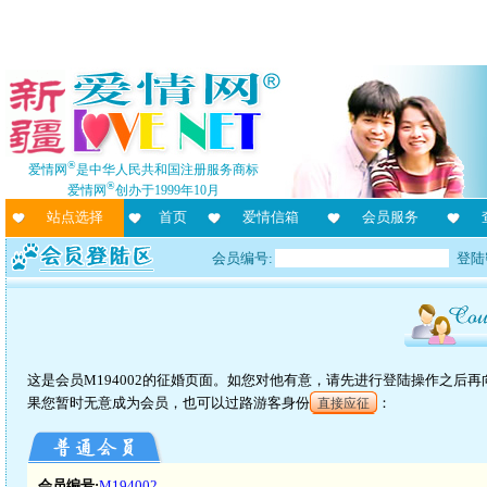
®
爱情网
是中华人民共和国注册服务商标
®
爱情网
创办于1999年10月
站点选择
首页
爱情信箱
会员服务
会员编号:
登陆
这是会员M194002的征婚页面。如您对他有意，请先进行登陆操作之后
果您暂时无意成为会员，也可以过路游客身份
：
直接应征
会员编号:
M194002