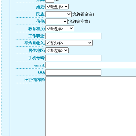
婚史:
民族:
(允许留空白)
信仰:
(允许留空白)
教育程度:
工作职业:
平均月收入:
居住地区:
手机号码:
email:
QQ:
应征信内容: