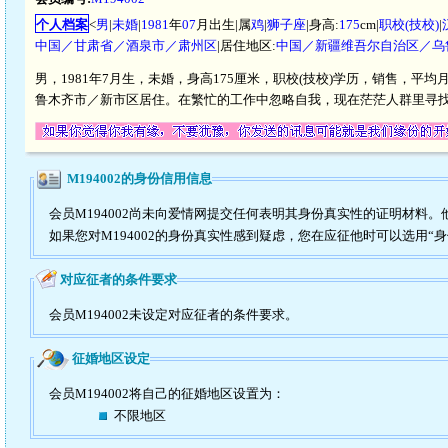
个人档案
<
男
|
未婚
|
1981
年
07
月出生|属
鸡
|
狮子座
|身高:
175
cm|
职校(技校)
|
中国／甘肃省／酒泉市／肃州区
|居住地区:
中国／新疆维吾尔自治区／乌
男，1981年7月生，未婚，身高175厘米，职校(技校)学历，销售，平均
鲁木齐市／新市区居住。在繁忙的工作中忽略自我，现在茫茫人群里寻
M194002的身份信用信息
会员M194002尚未向爱情网提交任何表明其身份真实性的证明材料
如果您对M194002的身份真实性感到疑虑，您在应征他时可以选用“
对应征者的条件要求
会员M194002未设定对应征者的条件要求。
征婚地区设定
会员M194002将自己的征婚地区设置为：
不限地区