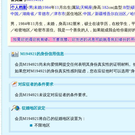
个人档案
<
男
|
未婚
|
1984
年
11
月出生|属
鼠
|
天蝎座
|身高:
182
cm|血型:
B型
|
硕
中国／湖南省／常德市／津市市
|居住地区:
中国／新疆维吾尔自治区／哈
男，1984年11月生，未婚，身高182厘米，硕士在读学历，在校学生，平
／哈密地区／哈密市居住。我是一个善良的人，如果能成我会给你最好
M194921的身份信用信息
会员M194921尚未向爱情网提交任何表明其身份真实性的证明材料
如果您对M194921的身份真实性感到疑虑，您在应征他时可以选用“
对应征者的条件要求
会员M194921未设定对应征者的条件要求。
征婚地区设定
会员M194921将自己的征婚地区设置为：
不限地区