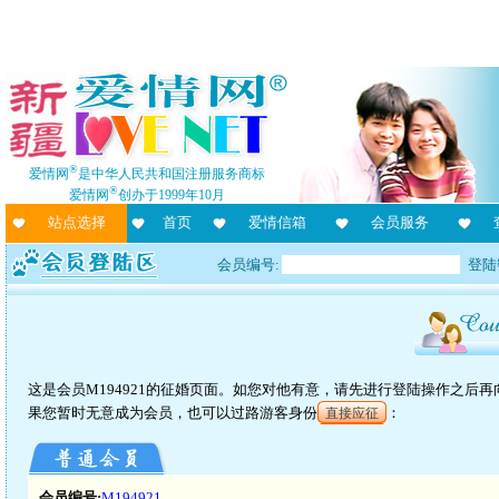
®
爱情网
是中华人民共和国注册服务商标
®
爱情网
创办于1999年10月
站点选择
首页
爱情信箱
会员服务
会员编号:
登陆
这是会员M194921的征婚页面。如您对他有意，请先进行登陆操作之后
果您暂时无意成为会员，也可以过路游客身份
：
直接应征
会员编号:
M194921