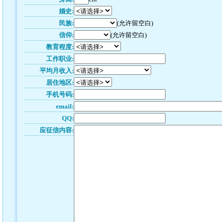
婚史:
民族:
(允许留空白)
信仰:
(允许留空白)
教育程度:
工作职业:
平均月收入:
居住地区:
手机号码:
email:
QQ:
应征信内容: