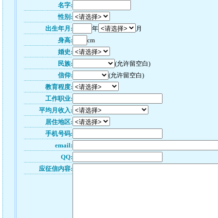
名字:
性别:
出生年月:
年
月
身高:
cm
婚史:
民族:
(允许留空白)
信仰:
(允许留空白)
教育程度:
工作职业:
平均月收入:
居住地区:
手机号码:
email:
QQ:
应征信内容: