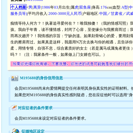
个人档案
<
男
|
离异
|
1986
年
03
月出生|属
虎
|
双鱼座
|身高:
176
cm|血型:
A型
|
中
服务员等)
|平均月收入:
2000-3000元人民币
|户籍地区:
中国／甘肃省／武
痴情等待人何方？！执著追寻爱何在？！唯我独傻！（我的情感写照）我
孩。我由于年青，读不懂情感，封闭了心扉，至使缘分与我擦肩而过；
而再次趟开？！我情感的宗旨：宁缺勿滥。如果刻骨铭心的爱，要用刻
生的擦肩而过。如果真是这样，我愿用N万次去换与你的相遇，且告诉你
柔，用情专情，自强不息，综合素质好的女士（若是属马或属兔者更佳 ）；
吗？！（注：我家条件一般，如果做上门女婿也可以。）
M195688的身份信用信息
会员M195688尚未向爱情网提交任何表明其身份真实性的证明材料
如果您对M195688的身份真实性感到疑虑，您在应征他时可以选用“
对应征者的条件要求
会员M195688未设定对应征者的条件要求。
征婚地区设定