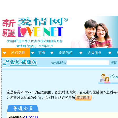
®
爱情网
是中华人民共和国注册服务商标
®
爱情网
创办于1999年10月
站点选择
首页
爱情信箱
会员服务
会员编号:
登陆
这是会员M195688的征婚页面。如您对他有意，请先进行登陆操作之后
果您暂时无意成为会员，也可以过路游客身份
：
直接应征
会员编号:
M195688