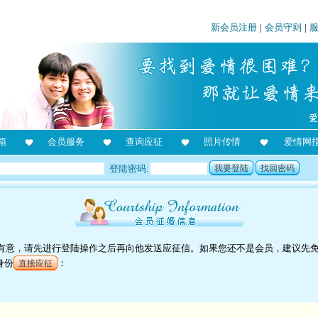
新会员注册
|
会员守则
|
箱
会员服务
查询应征
照片传情
爱情网
登陆密码:
我要登陆
找回密码
对他有意，请先进行登陆操作之后再向他发送应征信。如果您还不是会员，建议先
身份
：
直接应征