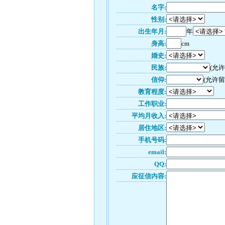
名字:
性别:
出生年月:
年
身高:
cm
婚史:
民族:
(允
信仰:
(允许留
教育程度:
工作职业:
平均月收入:
居住地区:
手机号码:
email:
QQ:
应征信内容: