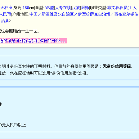
|
天秤座
|身高:
180
cm|血型:
AB型
|
大专在读
|
汉族
|
厨师
|职业类型:
非文职职员(工人
元人民币
|户籍地区:
中国／新疆维吾尔自治区／伊犁哈萨克自治州／察布查尔锡伯
自治县
>
我也会照顾她一生一世。
任何表明其身份真实性的证明材料。他目前的身份信用等级是：
无身份信用等级
。
到疑虑，您在应征他时可以选用“身份信用加密”选项。
生
00元人民币以上