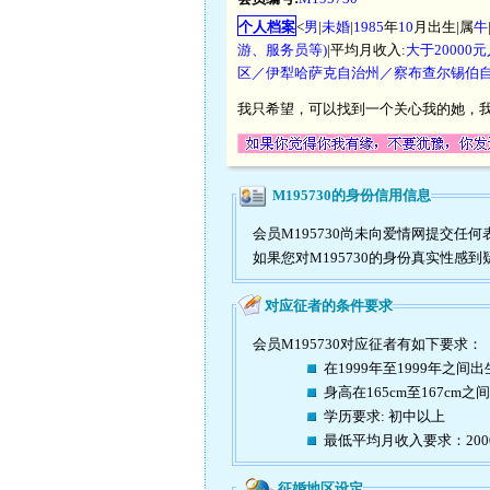
个人档案
<
男
|
未婚
|
1985
年
10
月出生|属
牛
游、服务员等)
|平均月收入:
大于20000
区／伊犁哈萨克自治州／察布查尔锡伯
我只希望，可以找到一个关心我的她，
M195730的身份信用信息
会员M195730尚未向爱情网提交
如果您对M195730的身份真实性感
对应征者的条件要求
会员M195730对应征者有如下要求：
在1999年至1999年之间出
身高在165cm至167cm之间
学历要求: 初中以上
最低平均月收入要求：20
征婚地区设定