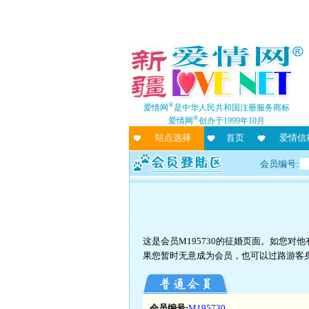
®
爱情网
是中华人民共和国注册服务商标
®
爱情网
创办于1999年10月
站点选择
首页
爱情信
会员编号:
这是会员M195730的征婚页面。如您
果您暂时无意成为会员，也可以过路游客
会员编号:
M195730