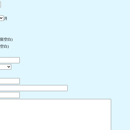
月
许留空白)
空白)