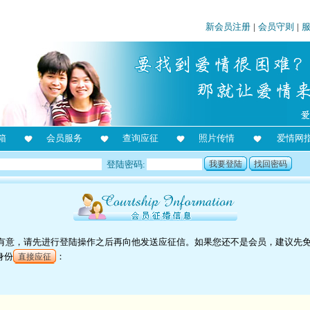
新会员注册
|
会员守则
|
箱
会员服务
查询应征
照片传情
爱情网
登陆密码:
我要登陆
找回密码
对他有意，请先进行登陆操作之后再向他发送应征信。如果您还不是会员，建议先
身份
：
直接应征