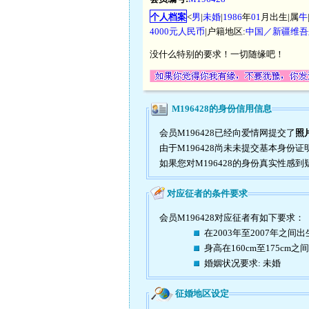
个人档案
<
男
|
未婚
|
1986
年
01
月出生|属
牛
4000元人民币
|户籍地区:
中国／新疆维吾
没什么特别的要求！一切随缘吧！
M196428的身份信用信息
会员M196428已经向爱情网提交了
照
由于M196428尚未未提交基本身份
如果您对M196428的身份真实性感
对应征者的条件要求
会员M196428对应征者有如下要求：
在2003年至2007年之间出
身高在160cm至175cm之间
婚姻状况要求: 未婚
征婚地区设定