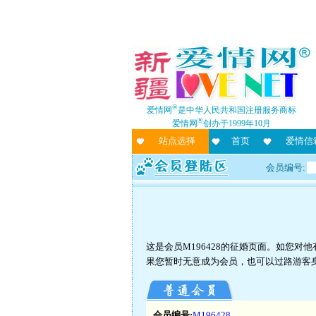
®
爱情网
是中华人民共和国注册服务商标
®
爱情网
创办于1999年10月
站点选择
首页
爱情信
会员编号:
这是会员M196428的征婚页面。如您
果您暂时无意成为会员，也可以过路游客
会员编号:
M196428