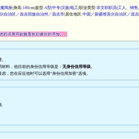
|
魔羯座
|身高:
180
cm|血型:
A型
|
中专
|
汉族
|
电工
|职业类型:
非文职职员(工人、销售
尔自治区／昌吉回族自治州／昌吉市
|居住地区:
中国／新疆维吾尔自治区／昌吉
片
。
证明材料，他目前的身份信用等级是：
无身份信用等级
。
到疑虑，您在应征他时可以选用“身份信用加密”选项。
生