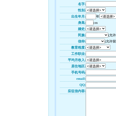
名字:
性别:
出生年月:
年
身高:
cm
婚史:
民族:
(允
信仰:
(允许留
教育程度:
工作职业:
平均月收入:
居住地区:
手机号码:
email:
QQ:
应征信内容: