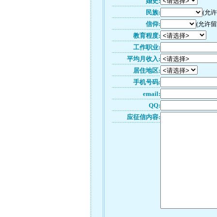
婚史:
民族:
(允
信仰:
(允许留
教育程度:
工作职业:
平均月收入:
居住地区:
手机号码:
email:
QQ:
应征信内容: