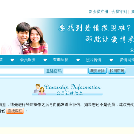
新会员注册
|
会员守则
|
箱
会员服务
查询应征
照片传情
爱情网
登陆密码:
我要登陆
找回密码
对他有意，请先进行登陆操作之后再向他发送应征信。如果您还不是会员，建议先
身份
：
直接应征