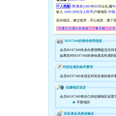
个人档案
<
男
|
离异
|
1985
年
09
月出生|属
牛
收入:
1000-2000元人民币
|户籍地区:
中国
高兴就玩，难过就哭，开心就笑，饿了
M197360的身份信用信息
会员M197360尚未向爱情网提交
如果您对M197360的身份真实性感
对应征者的条件要求
会员M197360未设定对应征者的条件
征婚地区设定
会员M197360将自己的征婚地区设置
不限地区
应征者会员身份验证