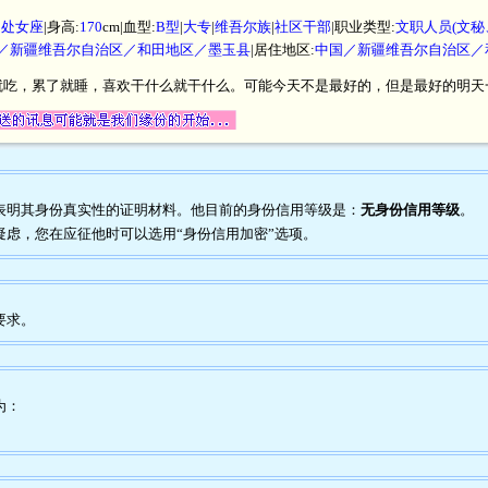
|
处女座
|身高:
170
cm|血型:
B型
|
大专
|
维吾尔族
|
社区干部
|职业类型:
文职人员(文
／新疆维吾尔自治区／和田地区／墨玉县
|居住地区:
中国／新疆维吾尔自治区／
就吃，累了就睡，喜欢干什么就干什么。可能今天不是最好的，但是最好的明天
任何表明其身份真实性的证明材料。他目前的身份信用等级是：
无身份信用等级
。
到疑虑，您在应征他时可以选用“身份信用加密”选项。
要求。
为：