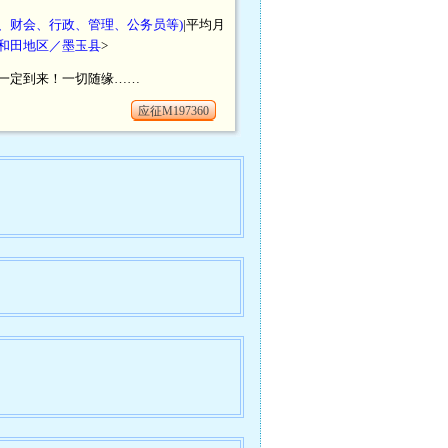
秘、财会、行政、管理、公务员等)
|平均月
和田地区／墨玉县
>
一定到来！一切随缘……
应征M197360