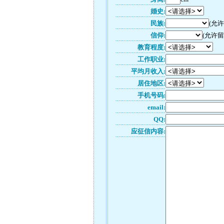
婚史:
民族:
(允
信仰:
(允许留
教育程度:
工作职业:
平均月收入:
居住地区:
手机号码:
email:
QQ:
应征信内容: