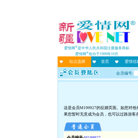
®
爱情网
是中华人民共和国注册服务商标
®
爱情网
创办于1999年10月
站点选择
首页
爱情信
会员编号:
这是会员M199927的征婚页面。如您
果您暂时无意成为会员，也可以过路游客
会员编号:
M199927