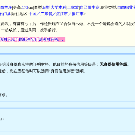
|
白羊座
|身高:
173
cm|血型:
B型
|
大学本科
|
土家族
|
自己做生意
|职业类型:
自由职业者
石门县
|居住地区:
中国／广东省／湛江市／廉江市
>
意两次，有赚有亏；后工作还账现在又合伙自己做。不是一个能说会道的人就没
，一起成长，度过风雨，携手前行。
任何表明其身份真实性的证明材料。他目前的身份信用等级是：
无身份信用等级
。
到疑虑，您在应征他时可以选用“身份信用加密”选项。
要求。
为：