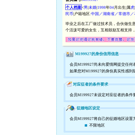
个人档案
<
男
|
未婚
|
1998
年
04
月出生|属
虎
民币
|户籍地区:
中国／湖南省／常德市／
毕业之后在工厂做过技术员，合伙做生
个活泼可爱的女生，互相鼓励互相支持
M199927的身份信用信息
会员M199927尚未向爱情网提交
如果您对M199927的身份真实性感
对应征者的条件要求
会员M199927未设定对应征者的条件
征婚地区设定
会员M199927将自己的征婚地区设置
不限地区