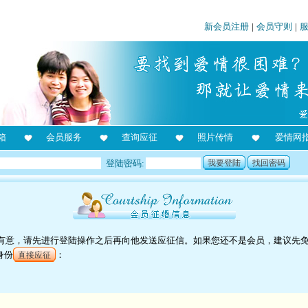
新会员注册
|
会员守则
|
箱
会员服务
查询应征
照片传情
爱情网
登陆密码:
我要登陆
找回密码
对他有意，请先进行登陆操作之后再向他发送应征信。如果您还不是会员，建议先
身份
：
直接应征