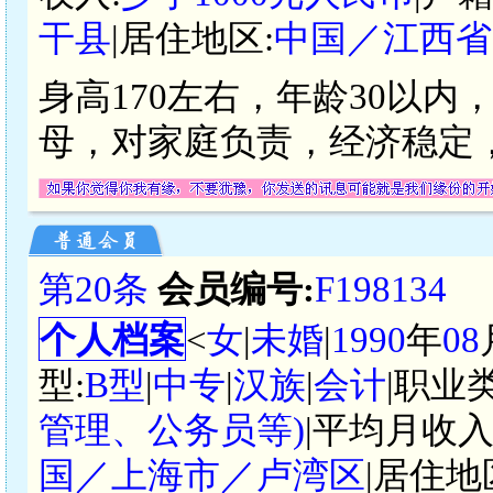
干县
|居住地区:
中国／江西省
身高170左右，年龄30以
母，对家庭负责，经济稳定
第20条
会员编号:
F198134
个人档案
<
女
|
未婚
|
1990
年
08
型:
B型
|
中专
|
汉族
|
会计
|职业
管理、公务员等)
|平均月收入
国／上海市／卢湾区
|居住地