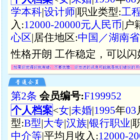
学本科
|
设计师
|职业类型:
工
入:
12000-20000元人民币
|户
心区
|居住地区:
中国／湖南省
性格开朗 工作稳定，可以闪
第2条
会员编号:
F199952
个人档案
<
女
|
未婚
|
1995
年
03
型:
B型
|
大专
|
汉族
|
银行职业
|
中介等
|平均月收入:
12000-