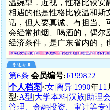
温婉型，近视，性格比较安
相遇的他是性格比较温和斯
话，但人要真诚、有担当、
会经常抽烟、喝酒的，偶尔
经济条件，是广东省内的，
第6条
会员编号:
F199822
个人档案
<
女
|
离异
|
1990
年
11
型:
A型
|
大学本科
|
汉族
|
助理
管理、金融投资、审计等专