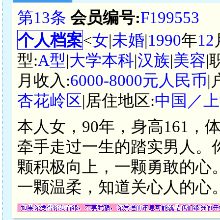
第13条
会员编号:
F199553
个人档案
<
女
|
未婚
|
1990
年
12
型:
A型
|
大学本科
|
汉族
|
美容
|
月收入:
6000-8000元人民币
|
杏花岭区
|居住地区:
中国／上
本人女，90年，身高161，
牵手走过一生的踏实男人。
颗积极向上，一颗勇敢的心
一颗温柔，知道关心人的心