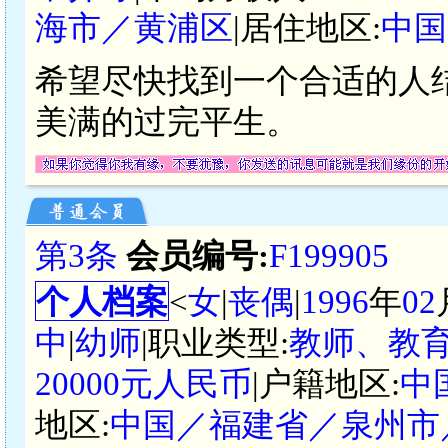
海市／黄浦区
|居住地区:
中国
希望尽快找到一个合适的人
美满的过完平生。
第3条
会员编号:
F199905
个人档案
<
女
|
丧偶
|
1996
年
02
中
|
幼师
|职业类型:
教师、教
20000元人民币
|户籍地区:
中
地区:
中国／福建省／泉州市