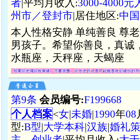
者
|平均月收入:
3000-4000
州市／登封市
|居住地区:
中国
本人性格安静 单纯善良 尊
男孩子。希望你善良，真诚
水瓶座，天秤座，天蝎座
第9条
会员编号:
F199668
个人档案
<
女
|
未婚
|
1990
年
08
型:
B型
|
大学本科
|
汉族
|
婚礼
主、创业者
|平均月收入:
大于