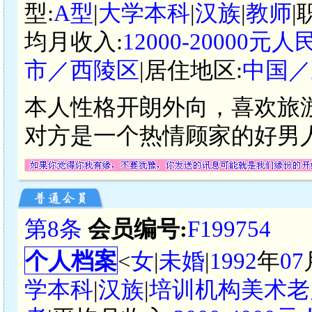
型:
A型
|
大学本科
|
汉族
|
教师
|
均月收入:
12000-20000元人
市／西陵区
|居住地区:
中国／
本人性格开朗外向，喜欢旅
对方是一个热情顾家的好男
第8条
会员编号:
F199754
个人档案
<
女
|
未婚
|
1992
年
07
学本科
|
汉族
|
培训机构美术老