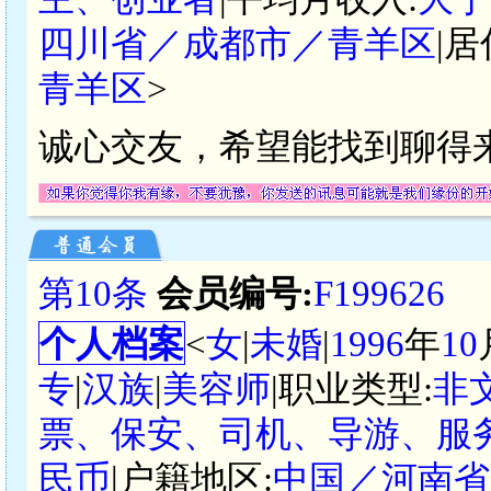
四川省／成都市／青羊区
|居
青羊区
>
诚心交友，希望能找到聊得
第10条
会员编号:
F199626
个人档案
<
女
|
未婚
|
1996
年
10
专
|
汉族
|
美容师
|职业类型:
非
票、保安、司机、导游、服务
民币
|户籍地区:
中国／河南省