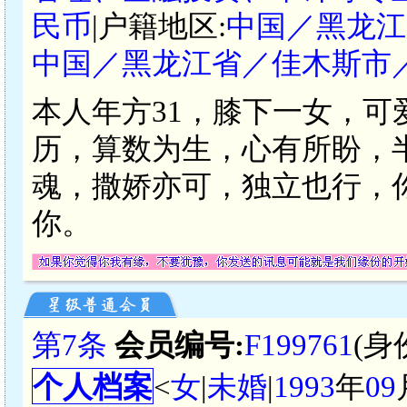
民币
|户籍地区:
中国／黑龙江
中国／黑龙江省／佳木斯市
本人年方31，膝下一女，
历，算数为生，心有所盼，
魂，撒娇亦可，独立也行，
你。
第7条
会员编号:
F199761
(身
个人档案
<
女
|
未婚
|
1993
年
09