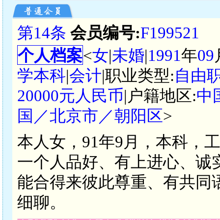
第14条
会员编号:
F199521
个人档案
<
女
|
未婚
|
1991
年
09
学本科
|
会计
|职业类型:
自由职
20000元人民币
|户籍地区:
中
国／北京市／朝阳区
>
本人女，91年9月，本科，
一个人品好、有上进心、诚
能合得来彼此尊重、有共同
细聊。