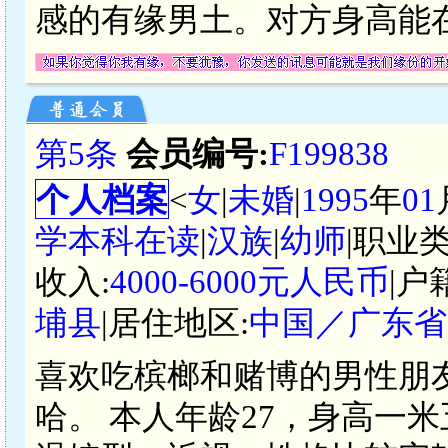
感的有缘男土。对方身高能在
第5条
会员编号:
F199838
个人档案
<
女
|
未婚
|
1995
年
01
学本科在读
|
汉族
|
幼师
|职业类
收入:
4000-6000元人民币
|户
埔县
|居住地区:
中国／广东省
喜欢吃槟榔和赌博的男性朋
哈。 本人年龄27，身高一米