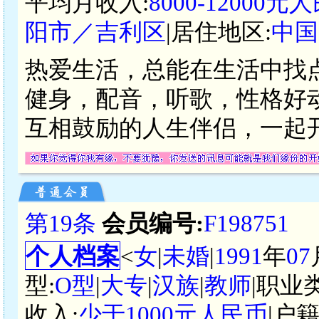
平均月收入:
8000-12000元
阳市／吉利区
|居住地区:
中国
热爱生活，总能在生活中找
健身，配音，听歌，性格好
互相鼓励的人生伴侣，一起
第19条
会员编号:
F198751
个人档案
<
女
|
未婚
|
1991
年
07
型:
O型
|
大专
|
汉族
|
教师
|职业
收入:
少于1000元人民币
|户