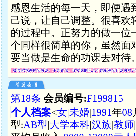
感恩生活的每一天，即便遇
己说，让自己调整。很喜欢
的过程中。正努力的做一位
个同样很简单的你，虽然面
要当做是生命的功课去对待
第18条
会员编号:
F199815
个人档案
<
女
|
未婚
|
1991
年
08
型:
AB型
|
大学本科
|
汉族
|
教师