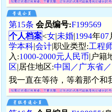
第15条
会员编号:
F199569
个人档案
<
女
|
未婚
|
1994
年
07
学本科
|
会计
|职业类型:
工程
入:
1000-2000元人民币
|户籍
区
|居住地区:
中国／广东省／
我一直在等待，等着那个和