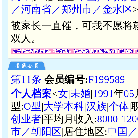
／河南省／郑州市／金水区
被家长一直催，可我不愿将
双人。
第11条
会员编号:
F199589
个人档案
<
女
|
未婚
|
1991
年
05
型:
O型
|
大学本科
|
汉族
|
个体
|
创业者
|平均月收入:
8000-1
市／朝阳区
|居住地区:
中国／