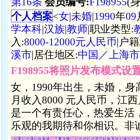
第16条
会员编号:
F198955
(
个人档案
<
女
|
未婚
|
1990
年
09
学本科
|
汉族
|
教师
|职业类型:
入:
8000-12000元人民币
|户籍
溪市
|居住地区:
中国／上海市
F198955将照片发布模式设
女，1990年出生，未婚，身
月收入8000 元人民币，
是一个有责任心，热爱生活
乐观的我期待和你相识。非