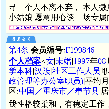
寻一个人不离不弃， 本人
小姑娘 愿意用心谈一场专
第4条
会员编号:
F199846
个人档案
<
女
|
未婚
|
1997
年
08
学本科
|
汉族
|
社区工作人员
|
政管理等办公室职员)
|平均月
区:
中国／重庆市／奉节县
|
我性格较柔和，有稳定工作