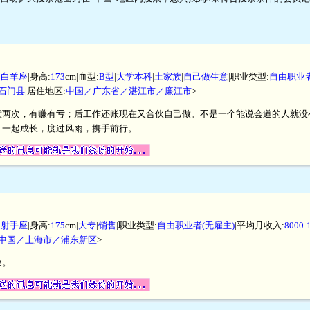
|
白羊座
|身高:
173
cm|血型:
B型
|
大学本科
|
土家族
|
自己做生意
|职业类型:
自由职业者
石门县
|居住地区:
中国／广东省／湛江市／廉江市
>
意两次，有赚有亏；后工作还账现在又合伙自己做。不是一个能说会道的人就没
，一起成长，度过风雨，携手前行。
|
射手座
|身高:
175
cm|
大专
|
销售
|职业类型:
自由职业者(无雇主)
|平均月收入:
8000
中国／上海市／浦东新区
>
象。