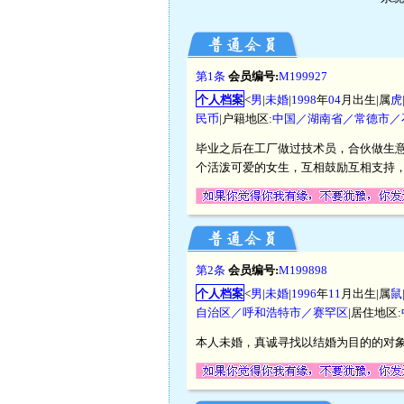
第1条
会员编号:
M199927
个人档案
<
男
|
未婚
|
1998
年
04
月出生|属
虎
民币
|户籍地区:
中国／湖南省／常德市／
毕业之后在工厂做过技术员，合伙做生
个活泼可爱的女生，互相鼓励互相支持
第2条
会员编号:
M199898
个人档案
<
男
|
未婚
|
1996
年
11
月出生|属
鼠
自治区／呼和浩特市／赛罕区
|居住地区:
本人未婚，真诚寻找以结婚为目的的对